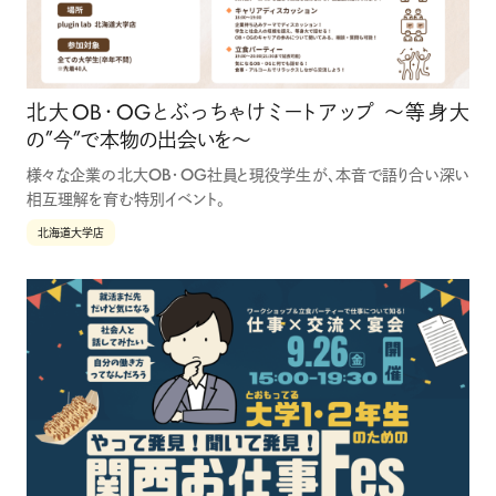
個人情報保護方針
情報収集モジュール等について
法人の方はこちら
OfferBox
北大OB・OGとぶっちゃけミートアップ ～等身大
の”今”で本物の出会いを～
様々な企業の北大OB・OG社員と現役学生が、本音で語り合い深い
相互理解を育む特別イベント。
北海道大学店