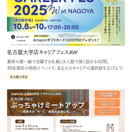
Recruitment
コミュニケーター
企業プランナー
Contact
学生向け
法人向け
名古屋大学店キャリアフェスAW
業界の第一線で活躍する社員と少人数で深く話せる3日間。
20名限定の特別イベントで、あなたのキャリアの選択肢を広げよう！
名古屋大学店
ログイン
会員登録
運営会社
利用規約