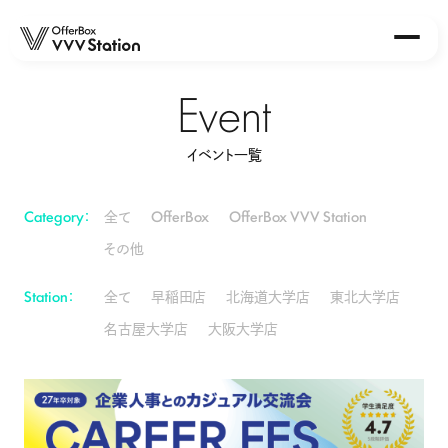
Event
About
イベント一覧
Station
OfferBox VVV Station 早稲田店
OfferBox VVV Station 北海道大学店
Category：
全て
OfferBox
OfferBox VVV Station
OfferBox VVV Station 東北大学店
その他
OfferBox VVV Station 大阪大学店
OfferBox VVV Station 名古屋大学店
Station：
全て
早稲田店
北海道大学店
東北大学店
名古屋大学店
大阪大学店
Event
Report
News