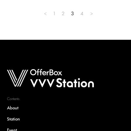
投
<
1
2
3
4
>
稿
の
ペ
ー
ジ
送
り
Contents
About
Station
Event