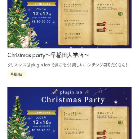
Recruitment
コミュニケーター
企業プランナー
Contact
学生向け
法人向け
Christmas party〜早稲田大学店〜
クリスマスはplugin labで過ごそう！楽しいコンテンツ盛りだくさん！
早稲田店
ログイン
会員登録
運営会社
利用規約