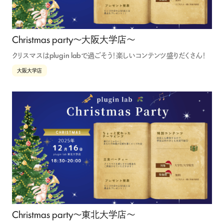
個人情報保護方針
情報収集モジュール等について
法人の方はこちら
Christmas party〜大阪大学店〜
OfferBox
クリスマスはplugin labで過ごそう！楽しいコンテンツ盛りだくさん！
大阪大学店
Christmas party〜東北大学店〜