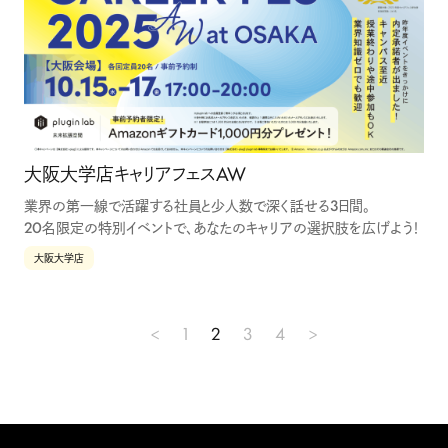
大阪大学店キャリアフェスAW
業界の第一線で活躍する社員と少人数で深く話せる3日間。
20名限定の特別イベントで、あなたのキャリアの選択肢を広げよう！
大阪大学店
投
<
1
2
3
4
>
稿
の
ペ
ー
ジ