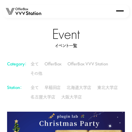
Event
About
イベント一覧
Station
OfferBox VVV Station 早稲田店
OfferBox VVV Station 北海道大学店
Category：
全て
OfferBox
OfferBox VVV Station
OfferBox VVV Station 東北大学店
その他
OfferBox VVV Station 大阪大学店
OfferBox VVV Station 名古屋大学店
Station：
全て
早稲田店
北海道大学店
東北大学店
名古屋大学店
大阪大学店
Event
Report
News