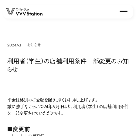
About
2024.9.1
お知らせ
Station
OfferBox VVV Station 早稲田店
利用者（学生）の店舗利用条件一部変更のお知
OfferBox VVV Station 北海道大学店
らせ
OfferBox VVV Station 東北大学店
OfferBox VVV Station 大阪大学店
OfferBox VVV Station 名古屋大学店
平素は格別のご愛顧を賜り、厚くお礼申し上げます。
Event
誠に勝手ながら、2024年9月1日より、利用者（学生）の店舗利用条件
を一部変更させていただきます。
Report
News
■変更前
・plugin lab 会員登録