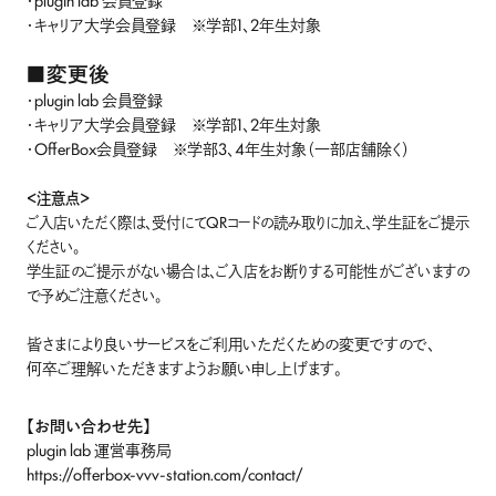
Recruitment
・キャリア大学会員登録 ※学部1、2年生対象
コミュニケーター
■変更後
企業プランナー
・plugin lab 会員登録
Contact
・キャリア大学会員登録 ※学部1、2年生対象
・OfferBox会員登録 ※学部3、4年生対象（一部店舗除く）
学生向け
法人向け
＜注意点＞
ご入店いただく際は、受付にてQRコードの読み取りに加え、学生証をご提示
ください。
学生証のご提示がない場合は、ご入店をお断りする可能性がございますの
で予めご注意ください。
ログイン
皆さまにより良いサービスをご利用いただくための変更ですので、
会員登録
何卒ご理解いただきますようお願い申し上げます。
【お問い合わせ先】
運営会社
plugin lab 運営事務局
https://offerbox-vvv-station.com/contact/
利用規約