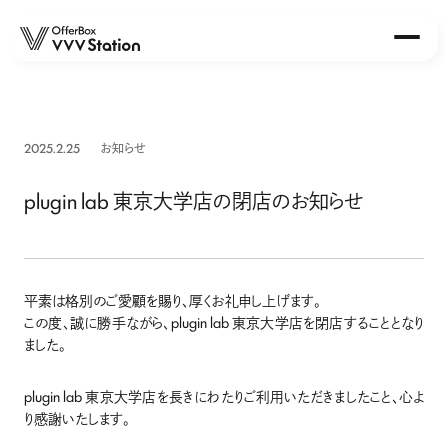
About
2025.2.25
お知らせ
Station
OfferBox VVV Station 早稲田店
plugin lab 東京大学店の閉店のお知らせ
OfferBox VVV Station 北海道大学店
OfferBox VVV Station 東北大学店
OfferBox VVV Station 大阪大学店
OfferBox VVV Station 名古屋大学店
平素は格別のご愛顧を賜り、厚くお礼申し上げます。
この度、誠に勝手ながら、plugin lab 東京大学店を閉店することとなり
Event
ました。
Report
plugin lab 東京大学店を長きにわたりご利用いただきましたこと、心よ
り感謝いたします。
News