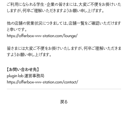
Recruitment
ご利用になられる学生・企業の皆さまには、大変ご不便をお掛けいた
しますが、何卒ご理解いただきますようお願い申し上げます。
コミュニケーター
企業プランナー
他の店舗の営業状況につきましては、店舗一覧をご確認いただけます
と幸いです。
Contact
https://offerbox-vvv-station.com/lounge/
学生向け
法人向け
皆さまには大変ご不便をお掛けいたしますが、何卒ご理解いただきま
すようお願い申し上げます。
【お問い合わせ先】
plugin lab 運営事務局
ログイン
https://offerbox-vvv-station.com/contact/
会員登録
戻る
運営会社
利用規約