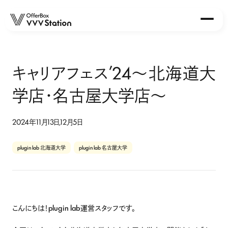
About
キャリアフェス’24〜北海道大
Station
学店・名古屋大学店〜
OfferBox VVV Station 早稲田店
OfferBox VVV Station 北海道大学店
2024年11月13日,12月5日
OfferBox VVV Station 東北大学店
OfferBox VVV Station 大阪大学店
plugin lab 北海道大学
plugin lab 名古屋大学
OfferBox VVV Station 名古屋大学店
Event
Report
こんにちは！plugin lab運営スタッフです。
News