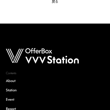
戻る
Contents
About
Station
Event
Report