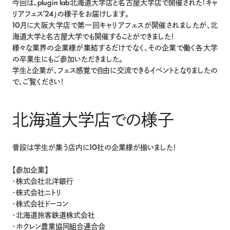
今回は、plugin lab北海道大学店と名古屋大学店で開催された「キャ
Recruitment
リアフェス’24」の様子をお届けします。
コミュニケーター
10月に大阪大学店で第一回キャリアフェスが開催されましたが、北
企業プランナー
海道大学と名古屋大学でも開催することができました！
様々な業界の企業様が集結するだけでなく、その企業で働く各大学
Contact
の卒業生にもご参加いただきました。
学生と企業が、フェス感覚で自由に交流できるイベントとなりましたの
学生向け
で、ご覧ください！
法人向け
北海道大学店での様子
ログイン
普段は学生が集う店内に10社の企業様が揃いました！
会員登録
【参加企業】
・株式会社北洋銀行
・株式会社ニトリ
・株式会社ドーコン
運営会社
・北海道旅客鉄道株式会社
利用規約
・ホクレン農業協同組合連合会