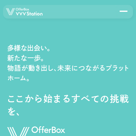
About
多様な出会い。
Station
新たな一歩。
OfferBox VVV Station 早稲田店
OfferBox VVV Station 北海道大学店
物語が動き出し、未来につながるプラット
OfferBox VVV Station 東北大学店
ホーム。
OfferBox VVV Station 大阪大学店
OfferBox VVV Station 名古屋大学店
ここから始まるすべての挑戦
Event
を、
Report
News