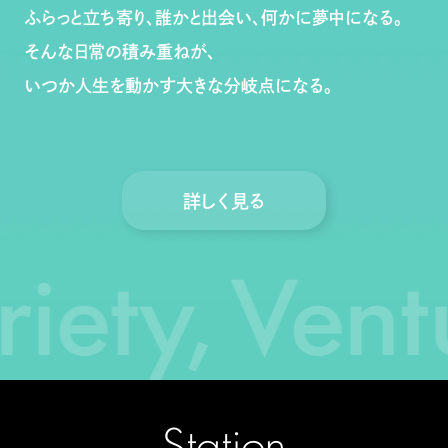
個人情報保護方針
ふらっと立ち寄り、誰かと出会い、何かに夢中になる。
情報収集モジュール等について
そんな日常の積み重ねが、
法人の方はこちら
いつか人生を動かす大きな分岐点になる。
OfferBox
詳しく見る
iety, Ventu
Station