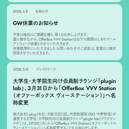
2026.4.8
お知らせ
GW休業のお知らせ
平素は格別のご愛顧を賜り、厚くお礼申し上げます。
誠に勝手ながら、OfferBox VVV Stationは以下の期間のとおりゴール
デンウィーク休業とさせていただきます。
休業期間中にいただきましたお問い合わせのご返答は、営業日に順次
回答させていただきます。
2026.3.31
プレスリリース
大学生・大学院生向け会員制ラウンジ「plugin
lab」、3月31日から「OfferBox VVV Station
（オファーボックス ヴィーステーション）」へ名
称変更
株式会社i-plug（本社：大阪市淀川区、代表取締役 CEO：中野智哉）が
運営する大学生・大学院生向け会員制ラウンジ「plugin lab（プラグイン
ラボ）」は、3月31日（火）から「OfferBox VVV Station（オファーボックス
ヴィーステーション）」へ名称変更することをお知らせします。