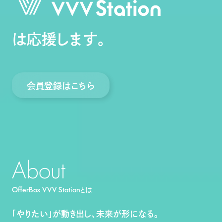
Recruitment
コミュニケーター
は応援します。
企業プランナー
Contact
学生向け
法人向け
会員登録はこちら
ログイン
About
会員登録
OfferBox VVV Stationとは
運営会社
「やりたい」が動き出し、未来が形になる。
利用規約