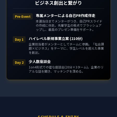
ビジネス創出と繋がり
専属メンターによる自己PR作成伴走
Pre-Event
本選当日までメンターがつき、自己PRスライド
の作成に伴走。先輩学生の視点でブラッシュア
ップし、最高のプレゼン準備をサポート。
ハイレベル新規事業立案 (210分)
Day 1
企業担当者がメンターとしてチームに参画。「社会課
題×ビジネス」をテーマに、学生レベルを超えた事業
を創出。
少人数座談会
Day 2
1on4形式での密な座談会(20分×3ターム)。企業のリ
アルな話を聞き、マッチングを深める。
SCHEDULE & ENTRY